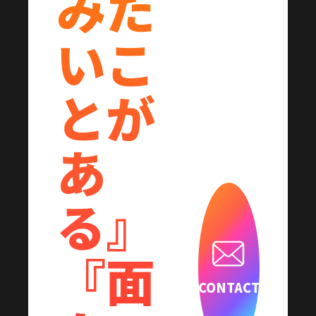
みた
いこ
とが
あ
る』
『面
CONTACT