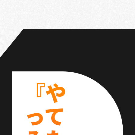
『や
って